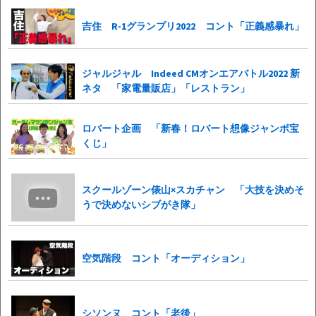
吉住 R-1グランプリ2022 コント「正義感暴れ」
ジャルジャル Indeed CMオンエアバトル2022 新
ネタ 「家電量販店」「レストラン」
ロバート企画 「新春！ロバート想像ジャンボ宝
くじ」
スクールゾーン俵山×スカチャン 「大技を決めそ
うで決めないシブがき隊」
空気階段 コント「オーディション」
シソンヌ コント「老後」