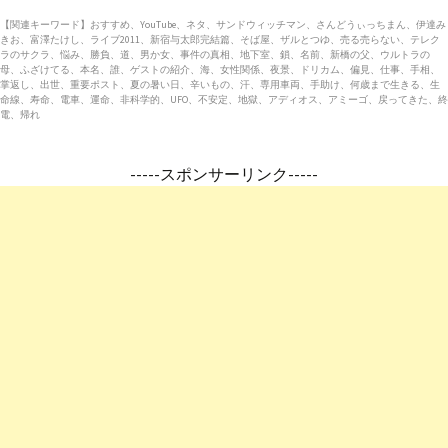
【関連キーワード】おすすめ、YouTube、ネタ、サンドウィッチマン、さんどうぃっちまん、伊達み
きお、富澤たけし、ライブ2011、新宿与太郎完結篇、そば屋、ザルとつゆ、売る売らない、テレク
ラのサクラ、悩み、勝負、道、男か女、事件の真相、地下室、鎖、名前、新橋の父、ウルトラの
母、ふざけてる、本名、誰、ゲストの紹介、海、女性関係、夜景、ドリカム、偏見、仕事、手相、
掌返し、出世、重要ポスト、夏の暑い日、辛いもの、汗、専用車両、手助け、何歳まで生きる、生
命線、寿命、電車、運命、非科学的、UFO、不安定、地獄、アディオス、アミーゴ、戻ってきた、終
電、帰れ
-----スポンサーリンク-----