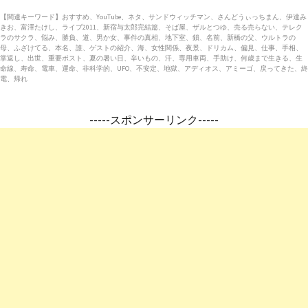
【関連キーワード】おすすめ、YouTube、ネタ、サンドウィッチマン、さんどうぃっちまん、伊達み
きお、富澤たけし、ライブ2011、新宿与太郎完結篇、そば屋、ザルとつゆ、売る売らない、テレク
ラのサクラ、悩み、勝負、道、男か女、事件の真相、地下室、鎖、名前、新橋の父、ウルトラの
母、ふざけてる、本名、誰、ゲストの紹介、海、女性関係、夜景、ドリカム、偏見、仕事、手相、
掌返し、出世、重要ポスト、夏の暑い日、辛いもの、汗、専用車両、手助け、何歳まで生きる、生
命線、寿命、電車、運命、非科学的、UFO、不安定、地獄、アディオス、アミーゴ、戻ってきた、終
電、帰れ
-----スポンサーリンク-----