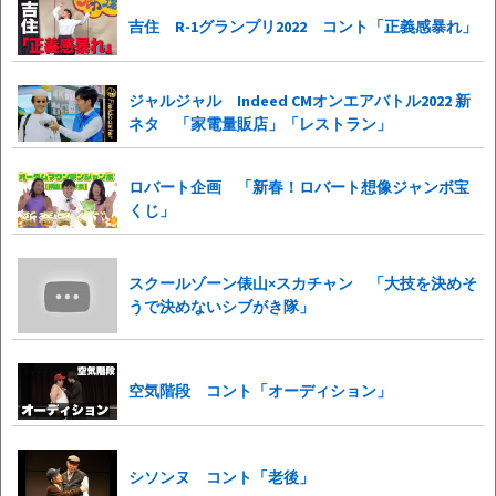
吉住 R-1グランプリ2022 コント「正義感暴れ」
ジャルジャル Indeed CMオンエアバトル2022 新
ネタ 「家電量販店」「レストラン」
ロバート企画 「新春！ロバート想像ジャンボ宝
くじ」
スクールゾーン俵山×スカチャン 「大技を決めそ
うで決めないシブがき隊」
空気階段 コント「オーディション」
シソンヌ コント「老後」