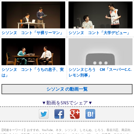
シソンヌ コント「サ裸リーマン」
シソンヌ コント「大学デビュー」
シソンヌ コント「うちの息子、実
シソンヌじろう CM「スーパーC.C.
は」
レモン刑事」
シソンヌ の動画一覧
▼動画をSNSでシェア▼
【関連キーワード】おすすめ、YouTube、ネタ、シソンヌ、しそんぬ、じろう、長谷川忍、商店街、