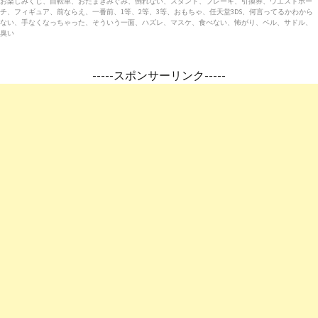
お楽しみくじ、自転車、おたまきみぐみ、倒れない、スタンド、ブレーキ、引換券、ウエストポー
チ、フィギュア、前ならえ、一番前、1等、2等、3等、おもちゃ、任天堂3DS、何言ってるかわから
ない、手なくなっちゃった、そういう一面、ハズレ、マスケ、食べない、怖がり、ベル、サドル、
臭い
-----スポンサーリンク-----