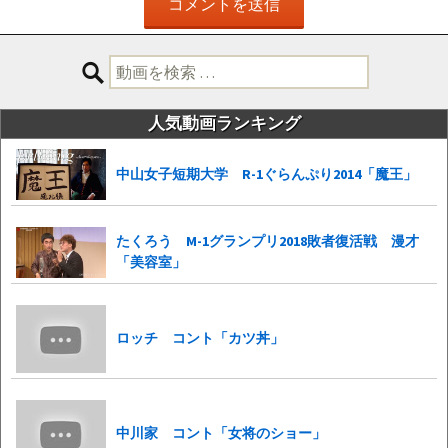
検
索:
人気動画ランキング
中山女子短期大学 R-1ぐらんぷり2014「魔王」
たくろう M-1グランプリ2018敗者復活戦 漫才
「美容室」
ロッチ コント「カツ丼」
中川家 コント「女将のショー」