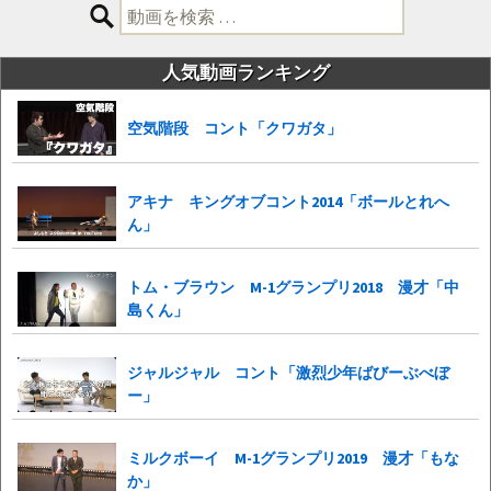
検
索:
人気動画ランキング
空気階段 コント「クワガタ」
アキナ キングオブコント2014「ボールとれへ
ん」
トム・ブラウン M-1グランプリ2018 漫才「中
島くん」
ジャルジャル コント「激烈少年ばびーぶべぼ
ー」
ミルクボーイ M-1グランプリ2019 漫才「もな
か」