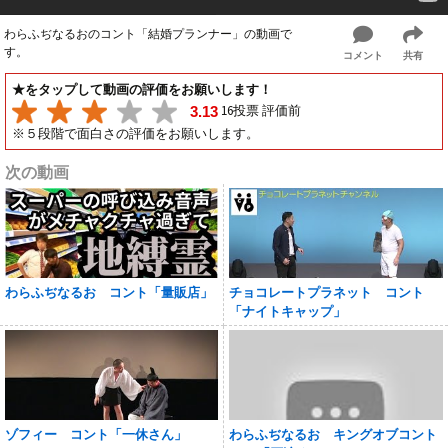
わらふぢなるおのコント「結婚プランナー」の動画で
す。
コメント
共有
★をタップして動画の評価をお願いします！
16投票 評価前
3.13
※５段階で面白さの評価をお願いします。
次の動画
わらふぢなるお コント「量販店」
チョコレートプラネット コント
「ナイトキャップ」
ゾフィー コント「一休さん」
わらふぢなるお キングオブコント