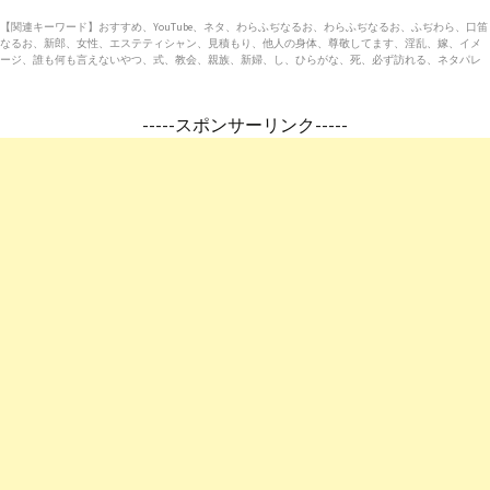
【関連キーワード】おすすめ、YouTube、ネタ、わらふぢなるお、わらふぢなるお、ふぢわら、口笛
なるお、新郎、女性、エステティシャン、見積もり、他人の身体、尊敬してます、淫乱、嫁、イメ
ージ、誰も何も言えないやつ、式、教会、親族、新婦、し、ひらがな、死、必ず訪れる、ネタパレ
-----スポンサーリンク-----