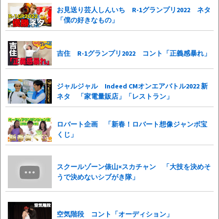
お見送り芸人しんいち R-1グランプリ2022 ネタ
「僕の好きなもの」
吉住 R-1グランプリ2022 コント「正義感暴れ」
ジャルジャル Indeed CMオンエアバトル2022 新
ネタ 「家電量販店」「レストラン」
ロバート企画 「新春！ロバート想像ジャンボ宝
くじ」
スクールゾーン俵山×スカチャン 「大技を決めそ
うで決めないシブがき隊」
空気階段 コント「オーディション」