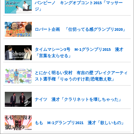
バンビーノ キングオブコント2015「マッサー
ジ」
ロバート企画 「仕切ってる感グランプリ2020」
タイムマシーン3号 M-1グランプリ2015 漫才
「言葉を太らせる」
とにかく明るい安村 有吉の壁 ブレイクアーティ
スト選手権「りゅうのすけ君/恐竜数え歌」
ナイツ 漫才「クラリネットを壊しちゃった」
もも M-1グランプリ2021 漫才「欲しいもの」