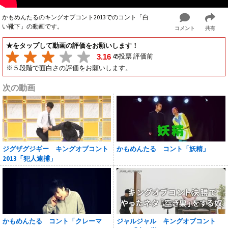
かもめんたるのキングオブコント2013でのコント「白
い靴下」の動画です。
コメント
共有
★をタップして動画の評価をお願いします！
45投票 評価前
3.16
※５段階で面白さの評価をお願いします。
次の動画
ジグザグジギー キングオブコント
かもめんたる コント「妖精」
2013「犯人逮捕」
かもめんたる コント「クレーマ
ジャルジャル キングオブコント