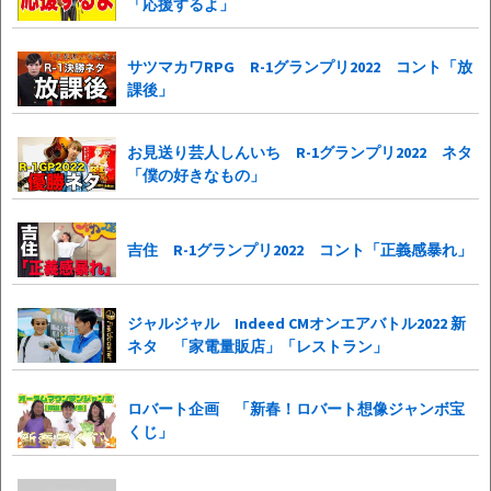
「応援するよ」
サツマカワRPG R-1グランプリ2022 コント「放
課後」
お見送り芸人しんいち R-1グランプリ2022 ネタ
「僕の好きなもの」
吉住 R-1グランプリ2022 コント「正義感暴れ」
ジャルジャル Indeed CMオンエアバトル2022 新
ネタ 「家電量販店」「レストラン」
ロバート企画 「新春！ロバート想像ジャンボ宝
くじ」