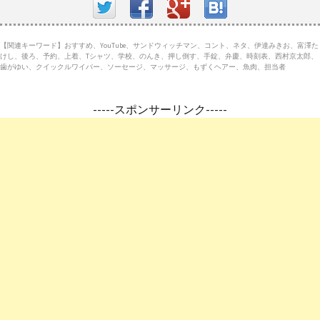
【関連キーワード】おすすめ、YouTube、サンドウィッチマン、コント、ネタ、伊達みきお、富澤た
けし、後ろ、予約、上着、Tシャツ、学校、のんき、押し倒す、手錠、弁慶、時刻表、西村京太郎、
歯がゆい、クイックルワイパー、ソーセージ、マッサージ、もずくヘアー、魚肉、担当者
-----スポンサーリンク-----