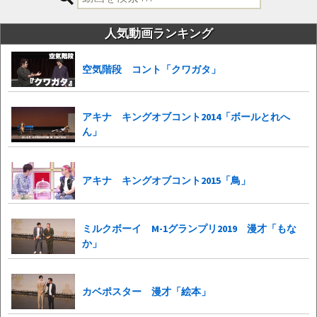
索:
人気動画ランキング
空気階段 コント「クワガタ」
アキナ キングオブコント2014「ボールとれへ
ん」
アキナ キングオブコント2015「鳥」
ミルクボーイ M-1グランプリ2019 漫才「もな
か」
カベポスター 漫才「絵本」