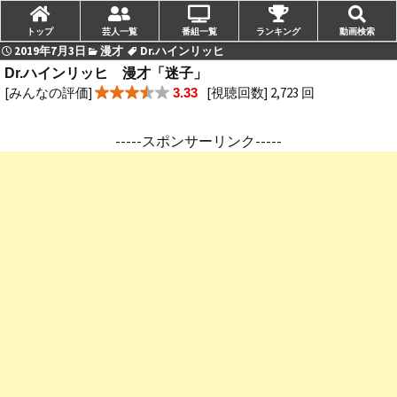
トップ
芸人一覧
番組一覧
ランキング
動画検索
2019年7月3日
漫才
Dr.ハインリッヒ
Dr.ハインリッヒ 漫才「迷子」
[みんなの評価]
[視聴回数] 2,723 回
3.33
-----スポンサーリンク-----