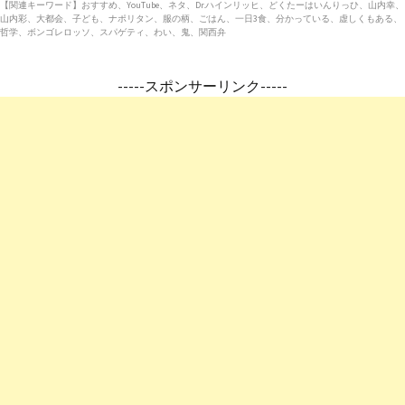
【関連キーワード】おすすめ、YouTube、ネタ、Dr.ハインリッヒ、どくたーはいんりっひ、山内幸、
山内彩、大都会、子ども、ナポリタン、服の柄、ごはん、一日3食、分かっている、虚しくもある、
哲学、ボンゴレロッソ、スパゲティ、わい、鬼、関西弁
-----スポンサーリンク-----