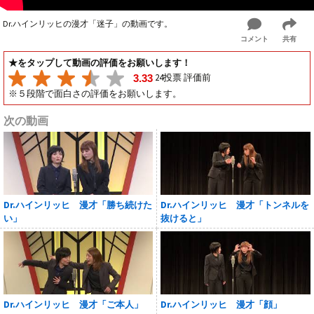
Dr.ハインリッヒの漫才「迷子」の動画です。
コメント
共有
★をタップして動画の評価をお願いします！
24投票 評価前
3.33
※５段階で面白さの評価をお願いします。
次の動画
Dr.ハインリッヒ 漫才「勝ち続けた
Dr.ハインリッヒ 漫才「トンネルを
い」
抜けると」
Dr.ハインリッヒ 漫才「ご本人」
Dr.ハインリッヒ 漫才「顔」