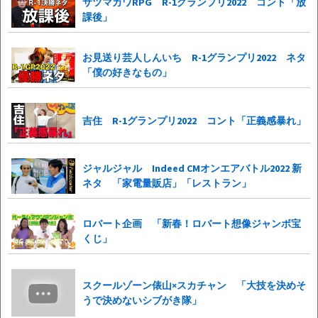
サツマカワRPG R-1グランプリ2022 コント「放
課後」
お見送り芸人しんいち R-1グランプリ2022 ネタ
「僕の好きなもの」
吉住 R-1グランプリ2022 コント「正義感暴れ」
ジャルジャル Indeed CMオンエアバトル2022 新
ネタ 「家電量販店」「レストラン」
ロバート企画 「新春！ロバート想像ジャンボ宝
くじ」
スクールゾーン俵山×スカチャン 「大技を決めそ
うで決めないシブがき隊」