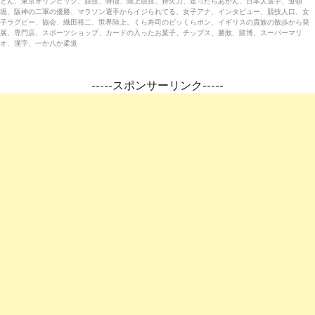
とん、東京オリンピック、競技、特徴、陸上競技、持久力、走ったらあかん、日本人選手、道頓
堀、阪神の二軍の優勝、マラソン選手からイジられてる、女子アナ、インタビュー、競技人口、女
子ラグビー、協会、織田裕二、世界陸上、くら寿司のビッくらポン、イギリスの貴族の散歩から発
展、専門店、スポーツショップ、カードの入ったお菓子、チップス、勝敗、賭博、スーパーマリ
オ、漢字、一か八か柔道
-----スポンサーリンク-----