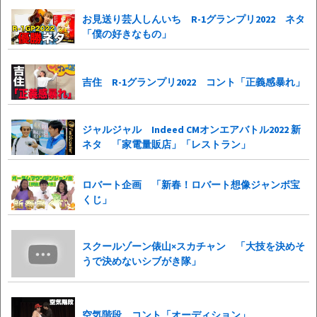
お見送り芸人しんいち R-1グランプリ2022 ネタ
「僕の好きなもの」
吉住 R-1グランプリ2022 コント「正義感暴れ」
ジャルジャル Indeed CMオンエアバトル2022 新
ネタ 「家電量販店」「レストラン」
ロバート企画 「新春！ロバート想像ジャンボ宝
くじ」
スクールゾーン俵山×スカチャン 「大技を決めそ
うで決めないシブがき隊」
空気階段 コント「オーディション」