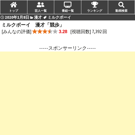
トップ
芸人一覧
番組一覧
ランキング
動画検索
2020年1月8日
漫才
ミルクボーイ
ミルクボーイ 漫才「競歩」
[みんなの評価]
[視聴回数] 7,392 回
3.28
-----スポンサーリンク-----