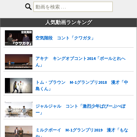
検
索:
人気動画ランキング
空気階段 コント「クワガタ」
アキナ キングオブコント2014「ボールとれへ
ん」
トム・ブラウン M-1グランプリ2018 漫才「中
島くん」
ジャルジャル コント「激烈少年ばびーぶべぼ
ー」
ミルクボーイ M-1グランプリ2019 漫才「もな
か」