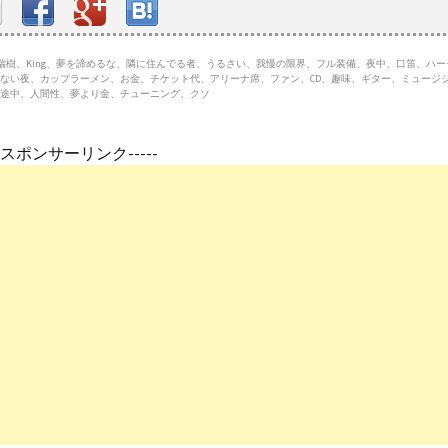
村瑞樹、King、夢を諦めるな、隣に住んでる者、うるさい、我慢の限界、フル装備、夜中、口笛、ハ
ない夜、カップラーメン、お金、チケット代、アリーナ席、ファン、CD、趣味、ギター、ミュージ
途中、人間性、夢より金、チューニング、クソ
---スポンサーリンク-----