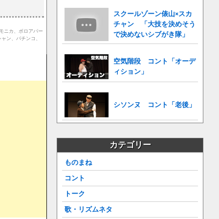
スクールゾーン俵山×スカ
チャン 「大技を決めそう
ーモニカ、ボロアパー
で決めないシブがき隊」
シャン、パチンコ、
空気階段 コント「オーデ
ィション」
シソンヌ コント「老後」
カテゴリー
ものまね
コント
トーク
歌・リズムネタ