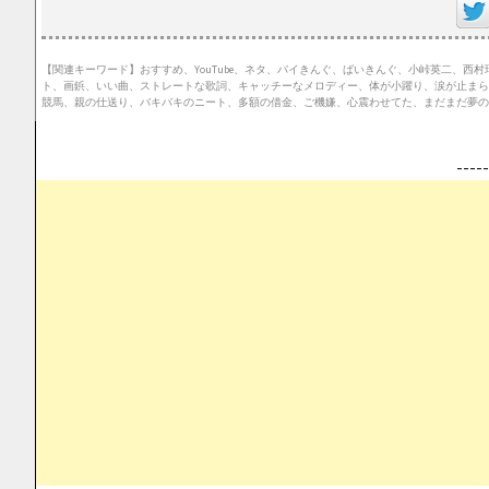
【関連キーワード】おすすめ、YouTube、ネタ、バイきんぐ、ばいきんぐ、小峠英二、西
ト、画鋲、いい曲、ストレートな歌詞、キャッチーなメロディー、体が小躍り、涙が止まら
競馬、親の仕送り、バキバキのニート、多額の借金、ご機嫌、心震わせてた、まだまだ夢の
--