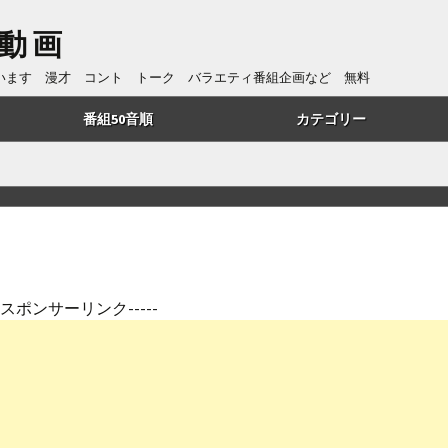
動画
ています 漫才 コント トーク バラエティ番組企画など 無料
番組50音順
カテゴリー
あ行
トーク
か行
漫才
さ行
コント
た行
番組企画
---スポンサーリンク-----
は行
歌・リズムネタ
や行
漫談
ら行
ものまね