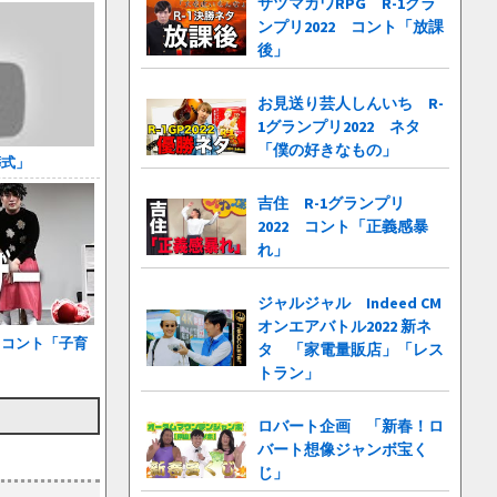
サツマカワRPG R-1グラ
ンプリ2022 コント「放課
後」
お見送り芸人しんいち R-
1グランプリ2022 ネタ
「僕の好きなもの」
葬式」
吉住 R-1グランプリ
2022 コント「正義感暴
れ」
ジャルジャル Indeed CM
オンエアバトル2022 新ネ
 コント「子育
タ 「家電量販店」「レス
トラン」
ロバート企画 「新春！ロ
バート想像ジャンボ宝く
じ」