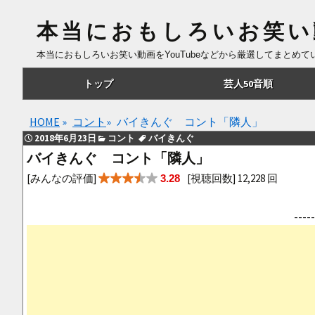
本当におもしろいお笑い
本当におもしろいお笑い動画をYouTubeなどから厳選してまとめ
コ
トップ
芸人50音順
ン
テ
あ行
HOME
»
コント
»
バイきんぐ コント「隣人」
ン
2018年6月23日
コント
バイきんぐ
ツ
か行
バイきんぐ コント「隣人」
へ
さ行
[みんなの評価]
[視聴回数] 12,228 回
3.28
移
動
た行
--
な行
は行
ま行