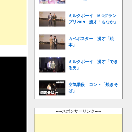
ミルクボーイ M-1グラン
プリ2019 漫才「もなか」
カベポスター 漫才「絵
本」
ミルクボーイ 漫才「でき
る男」
空気階段 コント「焼きそ
ば」
-----スポンサーリンク-----