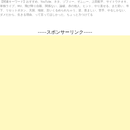
【関連キーワード】おすすめ、YouTube、ネタ、ゾフィー、ぞふぃー、上田航平、サイトウナオキ、
単独ライブ、MU、飛び降り自殺、関係ない、論破、赤の他人、ヒント、やり直せる、まだ若い、年
下、リセットボタン、天国、地獄、言いくるめられちゃう、逆、羨ましい、苦手、やるしかない、
ダメだから、生きる理由、って言ってほしかった、ちょっと力つけてる
-----スポンサーリンク-----