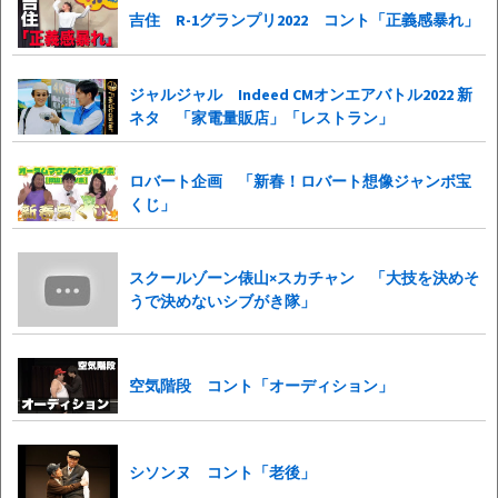
吉住 R-1グランプリ2022 コント「正義感暴れ」
ジャルジャル Indeed CMオンエアバトル2022 新
ネタ 「家電量販店」「レストラン」
ロバート企画 「新春！ロバート想像ジャンボ宝
くじ」
スクールゾーン俵山×スカチャン 「大技を決めそ
うで決めないシブがき隊」
空気階段 コント「オーディション」
シソンヌ コント「老後」